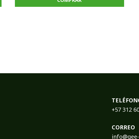
COMPRAR
TELÉFON
+57 312 6
CORREO
info@gee-