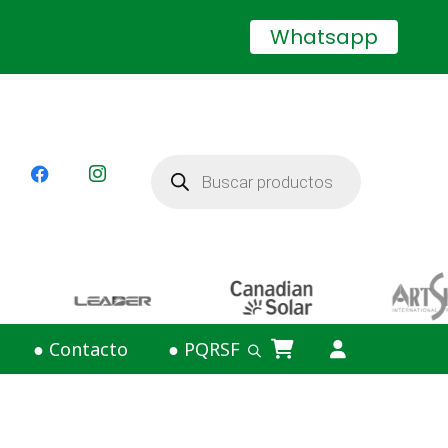
Whatsapp
Búsqueda
de
productos
● Contacto
● PQRSF