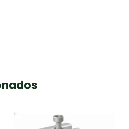
Artsign
AS-
AEC-
B
cantidad
ionados