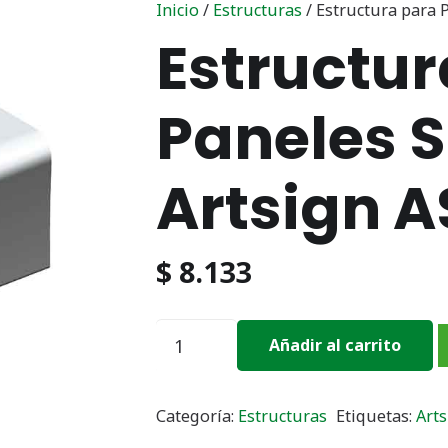
Inicio
/
Estructuras
/ Estructura para 
Estructur
Paneles S
Artsign 
$
8.133
Estructura
Añadir al carrito
para
Paneles
Categoría:
Estructuras
Etiquetas:
Arts
Solares