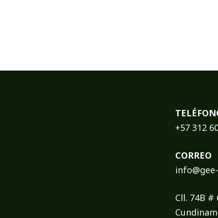
TELÉFON
+57 312 6
CORREO
info@gee-
Cll. 74B #
Cundinam