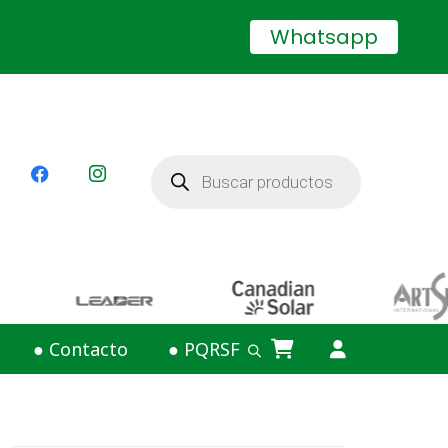
Whatsapp
Búsqueda
de
productos
● Contacto
● PQRSF