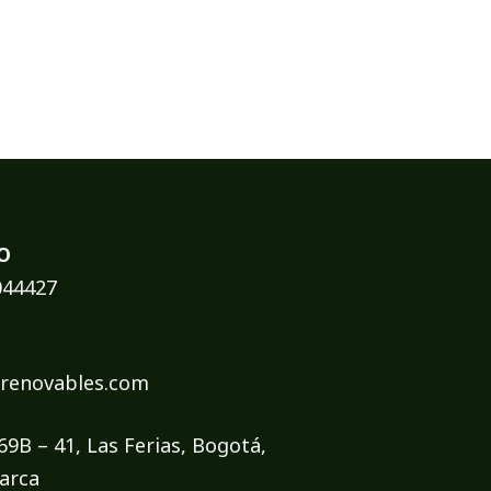
O
044427
renovables.com
 69B – 41, Las Ferias, Bogotá,
arca