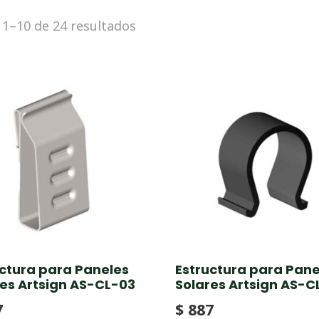
Sorted
1–10 de 24 resultados
by
price:
low
to
high
uctura para Paneles
Estructura para Pane
es Artsign AS-CL-03
Solares Artsign AS-C
7
$
887