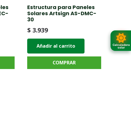
les
Estructura para Paneles
EC-
Solares Artsign AS-DMC-
30
$
3.939
Añadir al carrito
Calculadora
solar
COMPRAR