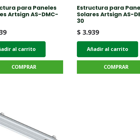
uctura para Paneles
Estructura para Pane
res Artsign AS-DMC-
Solares Artsign AS-D
30
39
$
3.939
adir al carrito
Añadir al carrito
COMPRAR
COMPRAR