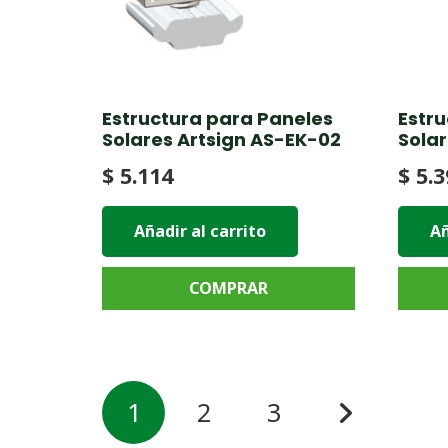
Estructura para Paneles
Estr
Solares Artsign AS-EK-02
Solar
$
5.114
$
5.3
Añadir al carrito
Añ
COMPRAR
Paginación
1
2
3
de