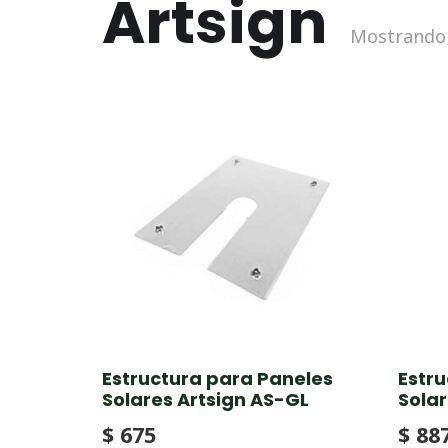
Artsign
Mostrando 
Estructura para Paneles
Estr
Solares Artsign AS-GL
Solar
$
675
$
88