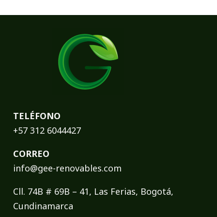
TELÉFONO
+57 312 6044427
CORREO
info@gee-renovables.com
Cll. 74B # 69B – 41, Las Ferias, Bogotá,
Cundinamarca