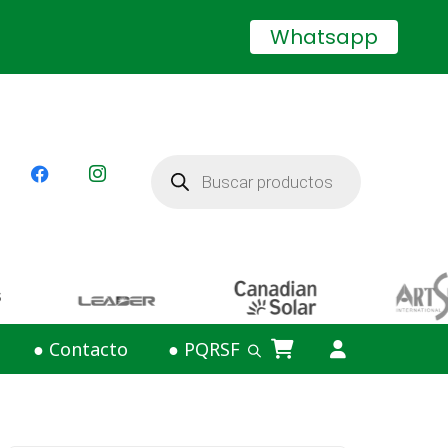
Whatsapp
Búsqueda
de
productos
● Contacto
● PQRSF