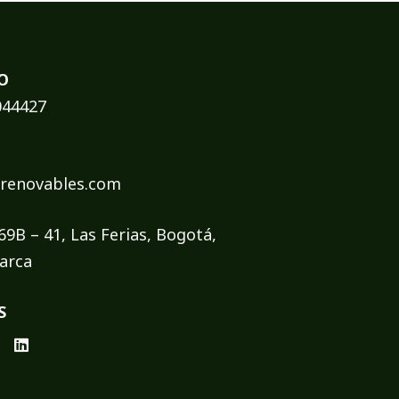
O
044427
renovables.com
 69B – 41, Las Ferias, Bogotá,
arca
S