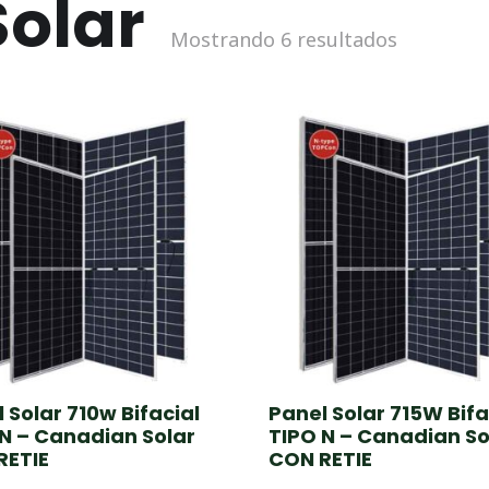
olar
Sorted
Mostrando 6 resultados
by
price:
low
to
high
 Solar 710w Bifacial
Panel Solar 715W Bifa
N – Canadian Solar
TIPO N – Canadian So
RETIE
CON RETIE