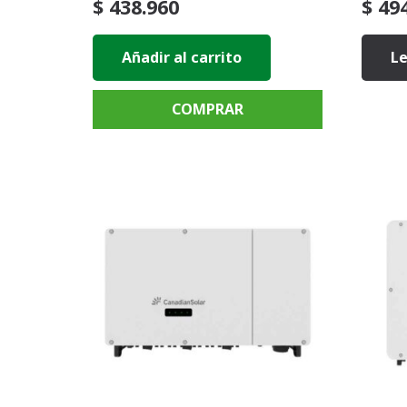
$
438.960
$
494
Añadir al carrito
L
COMPRAR