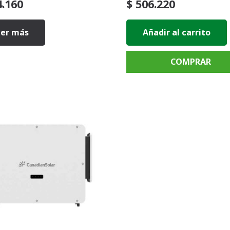
.160
$
506.220
eer más
Añadir al carrito
COMPRAR