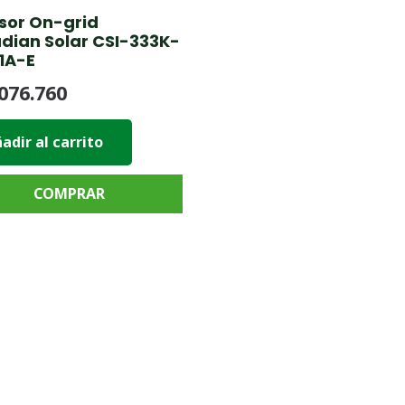
sor On-grid
dian Solar CSI-333K-
1A-E
076.760
adir al carrito
COMPRAR