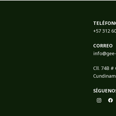
TELÉFON
+57 312 6
CORREO
info@gee-
Cll. 74B #
Cundinam
SÍGUENO