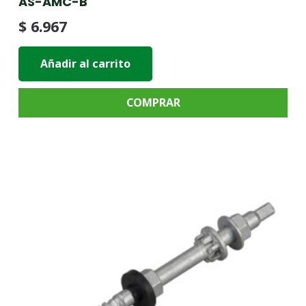
AS-AMC-B
$
6.967
Añadir al carrito
COMPRAR