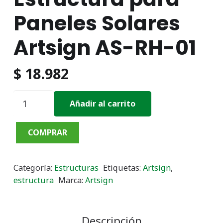
Paneles Solares
Artsign AS-RH-01
$
18.982
Estructura
Añadir al carrito
para
Paneles
COMPRAR
Solares
Artsign
Categoría:
Estructuras
Etiquetas:
Artsign
,
AS-
estructura
Marca:
Artsign
RH-
01
cantidad
Descripción