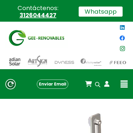
Contáctenos:
Whatsapp
3126044427
Enviar Email