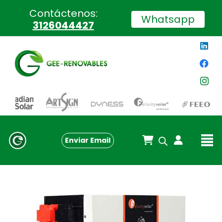
Contáctenos:
Whatsapp
3126044427
Enviar Email