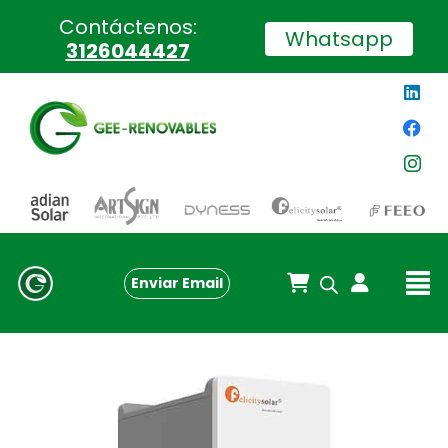
Contáctenos:
Whatsapp
3126044427
Enviar Email